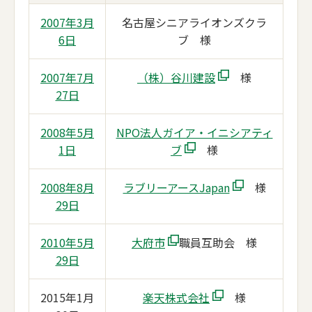
2007年3月
名古屋シニアライオンズクラ
6日
ブ 様
2007年7月
（株）谷川建設
様
27日
2008年5月
NPO法人ガイア・イニシアティ
1日
ブ
様
2008年8月
ラブリーアースJapan
様
29日
2010年5月
大府市
職員互助会 様
29日
2015年1月
楽天株式会社
様